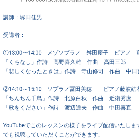
講師：塚田佳男
受講者：
①13:00〜14:00 メゾソプラノ 舛田慶子 ピア
「くちなし」作詩 高野喜久雄 作曲 高田三郎
「悲しくなったときは」作詩 寺山修司 作曲 中田
②
14:10
～
15:10
ソプラノ冨田美穂 ピアノ藤波結
「ちんちん千鳥」作詩 北原白秋 作曲 近衛秀麿
「歌をください」作詩 渡辺達夫 作曲 中田喜直
YouTubeでこのレッスンの様子をライブ配信いた
でも視聴していただくことができます。