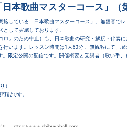
「日本歌曲マスターコース」（
実施している「日本歌曲マスターコース」。無観客でレ
ズとして実施しております。
コロナのため中止）も、日本歌曲の研究・解釈・伴奏に
を行います。レッスン時間は
1
人
60
分 。無観客にて、
す。限定公開の配信です。開催概要と受講者（歌い手、
あり）
聴可能です。
tps://www.shibuyahall.com