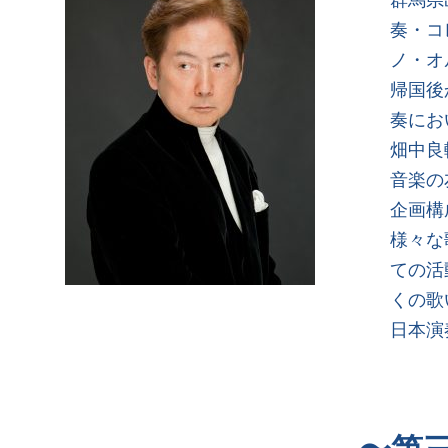
奏・コ
ノ・オ
帰国後
奏にお
畑中良
音楽の
企画構
様々な
ての活
くの歌
日本演