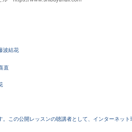
ノ 藤波結花
喜直
花
します。この公開レッスンの聴講者として、インターネッ