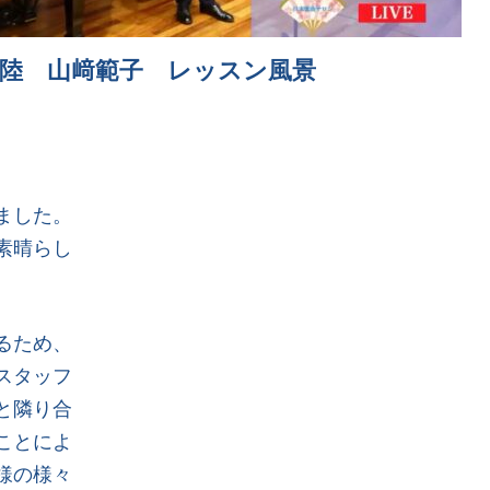
陸 山﨑範子 レッスン風景
ました。
素晴らし
るため、
スタッフ
と隣り合
ことによ
様の様々