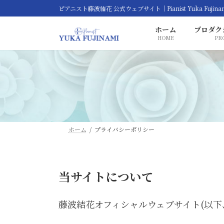
コ
ナ
ピアニスト藤波結花 公式ウェブサイト｜Pianist Yuka Fujina
ン
ビ
ホーム
プロダク
テ
ゲ
HOME
PR
ン
ー
ツ
シ
へ
ョ
ス
ン
キ
に
ッ
移
プ
動
ホーム
プライバシーポリシー
当サイトについて
藤波結花オフィシャルウェブサイト(以下