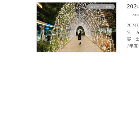
20
コンサート告知
20
202
す。
容・出
7年度青