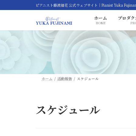
コ
ナ
ピアニスト藤波結花 公式ウェブサイト｜Pianist Yuka Fujina
ン
ビ
ホーム
プロダク
テ
ゲ
HOME
PR
ン
ー
ツ
シ
へ
ョ
ス
ン
キ
に
ッ
移
プ
動
ホーム
活動報告
スケジュール
スケジュール