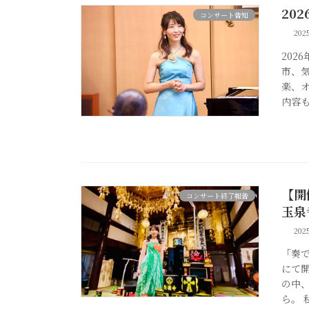
20
コンサート告知
202
202
市、
楽、
内容
【開
コンサート終了報告
玉泉
20
「奏で
にて開
の中
ら。 