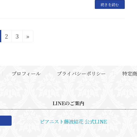
続きを読む
固
固
2
3
»
定
定
ペ
ペ
ー
ー
ジ
ジ
プロフィール
プライバシーポリシー
特定商
LINEのご案内
ピアニスト藤波結花 公式LINE