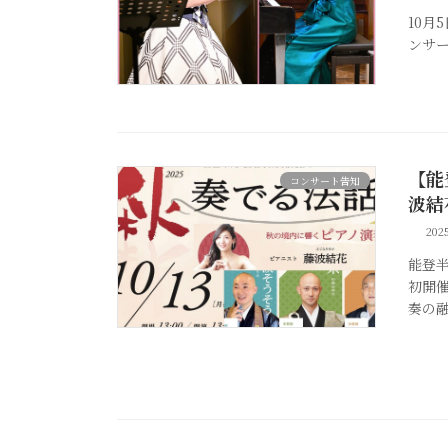
10月
ンサ
【能
コンサート告知
波結
20
能登
初開
奏の融