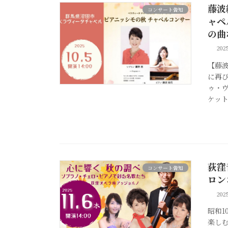
藤波
コンサート告知
ャペ
の曲
20
【藤
に再び
ゥ・
ケッ
荻窪
コンサート告知
ロ
20
昭和
楽し