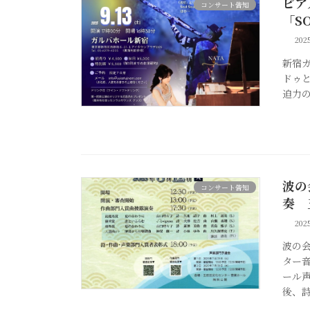
ピア
コンサート告知
「S
20
新宿ガ
ドゥ
迫力
波の
コンサート告知
奏 
20
波の会
ター
ール
後、詩