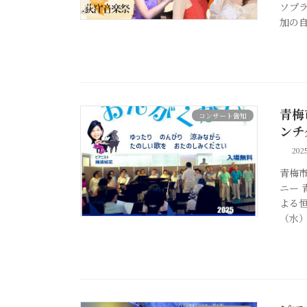
ソプ
加の
青梅
コンサート告知
ンチ
20
青梅
ニー
よる
（水）