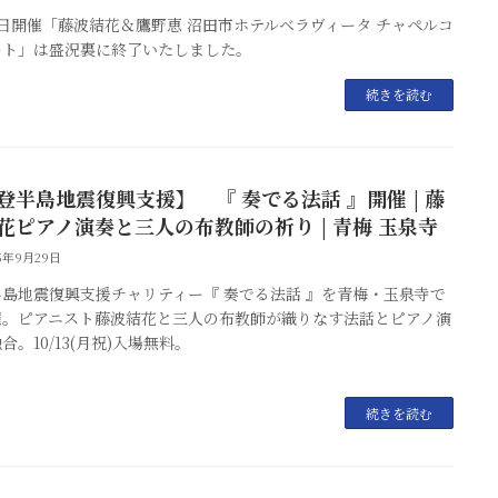
5日開催「藤波結花＆鷹野恵 沼田市ホテルベラヴィータ チャペルコ
ート」は盛況裏に終了いたしました。
続きを読む
登半島地震復興支援】 『 奏でる法話 』開催 | 藤
花ピアノ演奏と三人の布教師の祈り | 青梅 玉泉寺
25年9月29日
半島地震復興支援チャリティー『 奏でる法話 』を青梅・玉泉寺で
催。ピアニスト藤波結花と三人の布教師が織りなす法話とピアノ演
合。10/13(月祝)入場無料。
続きを読む