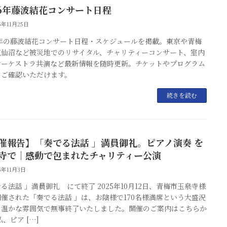
26年藤波結花コンサート日程
5年11月25日
6年の藤波結花コンサート日程・スケジュールを掲載。東京や青梅
気仙沼など被災地でのリサイタル、チャリティーコンサート、室内
オーケストラ共演など最新情報を随時更新。チケットやプログラム
もご確認いただけます。
続きを読む
催報告】「奏でる法話 」満員御礼。ピアノ演奏 を
寺で｜感動で包まれたチャリティー公演
25年11月3日
る法話 」満員御礼 にて終了 2025年10月12日、青梅市玉泉寺様
催された「奏でる法話 」は、お陰様で170名様満席という大盛況
、温かな雰囲気で無事終了いたしました。開催のご案内はこちらか
私、ピア […]