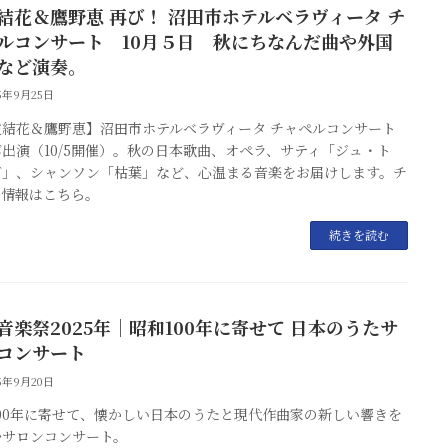
結花＆鷹野恵 再び！ 沼田市ホテルベラヴィータ チ
ルコンサート 10月５日 秋にちなんだ曲や外国
など演奏。
25年9月25日
波結花＆鷹野恵】沼田市ホテルベラヴィータ チャペルコンサート
出演（10/5開催）。秋の日本歌曲、オペラ、サティ「ジュ・ト
ヴ」、シャンソン「枯葉」など、心温まる音楽をお届けします。チ
ト情報はこちら。
続きを読む
音楽祭2025年｜昭和100年に寄せて 日本のうたサ
ンコンサート
25年9月20日
100年に寄せて、懐かしい日本のうたと現代作曲家の新しい響きを
むサロンコンサート。