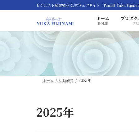
コ
ナ
ピアニスト藤波結花 公式ウェブサイト｜Pianist Yuka Fujina
ン
ビ
ホーム
プロダク
テ
ゲ
HOME
PR
ン
ー
ツ
シ
へ
ョ
ス
ン
キ
に
ッ
移
プ
動
ホーム
活動報告
2025年
2025年