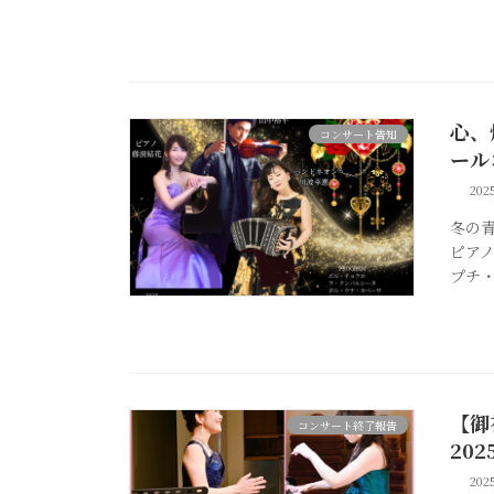
心、
コンサート告知
ール
20
冬の
ピア
プチ・
【御
コンサート終了報告
20
20