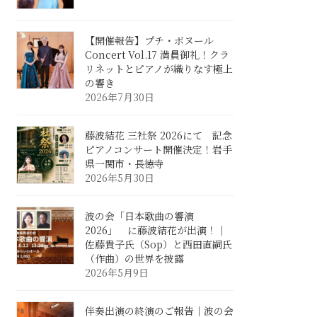
【開催報告】プチ・ボヌール
Concert Vol.17 満員御礼！クラ
リネットとピアノが織りなす極上
の響き
2026年7月30日
藤波結花 三社祭 2026にて 記念
ピアノコンサート開催決定！岩手
県一関市・長徳寺
2026年5月30日
波の会「日本歌曲の響演
2026」 に藤波結花が出演！｜
佐藤貴子氏（Sop）と西田直嗣氏
（作曲）の世界を披露
2026年5月9日
伴奏出演の終演のご報告｜波の会