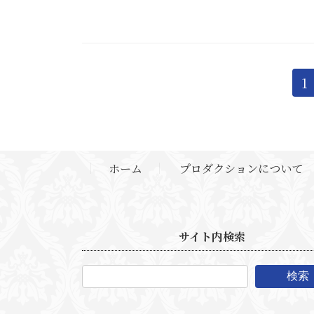
投
固
1
定
稿
ペ
ー
の
ジ
ホーム
プロダクションについて
ペ
ー
ジ
サイト内検索
送
検索
り