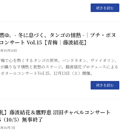
続きを読む
燃ゆ。- 冬に息づく、タンゴの情熱 -｜プチ・ボヌ
コンサート Vol.15【青梅｜藤波結花】
25年10月18日
青梅で心を熱くするタンゴの世界。バンドネオン、ヴァイオリン、
ノが織りなす情熱と哀愁のステージ。藤波結花プロデュースによる
ボヌールコンサートVol.15、12月13日（土）開催。
続きを読む
礼】藤波結花＆鷹野恵 沼田チャペルコンサート
25（10/5）無事終了
25年10月7日