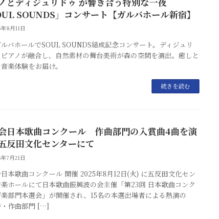
ノとディジュリドゥ が響き合う特別な一夜
OUL SOUNDS」コンサート【ガルバホール新宿】
25年8月11日
ルバホールでSOUL SOUNDS結成記念コンサート。ディジュリ
とピアノが融合し、自然素材の舞台美術が森の空間を演出。癒しと
の音楽体験をお届け。
続きを読む
会日本歌曲コンクール 作曲部門の入賞曲4曲を演
五反田文化センターにて
25年7月21日
日本歌曲コンクール 開催 2025年8月12日(火) に五反田文化セン
音楽ホールにて日本歌曲振興波の会主催「第23回 日本歌曲コンク
声楽部門本選会」が開催され、15名の本選出場者による熱演の
・作曲部門 […]