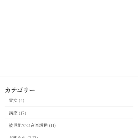
サート2026 日本歌曲を7名の歌い手とともに
2026年4月30日
【2026年7月18日開催】東日本大震災から15年 。
佐藤誠悦氏による語りと音楽でつなぐ『いのちを
守る』コンサート（宮城県加美町・バッハホー
ル）
2026年4月15日
最新記事一覧 >>
カテゴリー
雪女 (4)
講座 (17)
被災地での音楽活動 (11)
お知らせ (222)