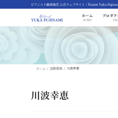
コ
ナ
ピアニスト藤波結花 公式ウェブサイト｜Pianist Yuka Fujina
ン
ビ
ホーム
プロダク
テ
ゲ
HOME
PR
ン
ー
ツ
シ
へ
ョ
ス
ン
キ
に
ッ
移
プ
動
ホーム
活動報告
川波幸恵
川波幸恵