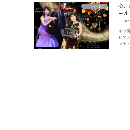
心、
コンサート告知
ール
20
冬の
ピア
プチ・