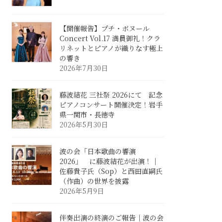
【開催報告】プチ・ボヌール
Concert Vol.17 満員御礼！クラ
リネットとピアノが織りなす極上
の響き
2026年7月30日
藤波結花 三社祭 2026にて 記念
ピアノコンサート開催決定！岩手
県一関市・長徳寺
2026年5月30日
波の会「日本歌曲の響演
2026」 に藤波結花が出演！｜
佐藤貴子氏（Sop）と西田直嗣氏
（作曲）の世界を披露
2026年5月9日
伴奏出演の終演のご報告｜波の会