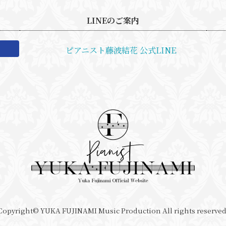
LINEのご案内
ピアニスト藤波結花 公式LINE
Copyright©️ YUKA FUJINAMI Music Production All rights reserved