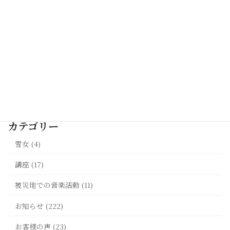
【2026年7月18日開催】東日本大震災から15年 。
佐藤誠悦氏による語りと音楽でつなぐ『いのちを
守る』コンサート（宮城県加美町・バッハホー
ル）
2026年4月15日
最新記事一覧 >>
カテゴリー
雪女 (4)
講座 (17)
被災地での音楽活動 (11)
お知らせ (222)
お客様の声 (23)