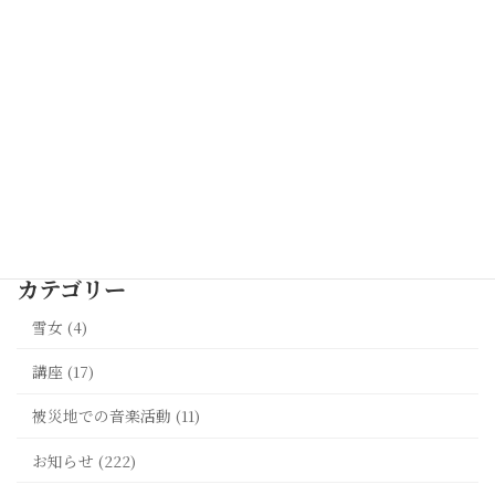
演！｜佐藤貴子氏（Sop）と西田直嗣氏（作曲）の
世界を披露
2026年5月9日
伴奏出演の終演のご報告｜波の会 スプリングコン
サート2026 日本歌曲を7名の歌い手とともに
2026年4月30日
最新記事一覧 >>
カテゴリー
雪女 (4)
講座 (17)
被災地での音楽活動 (11)
お知らせ (222)