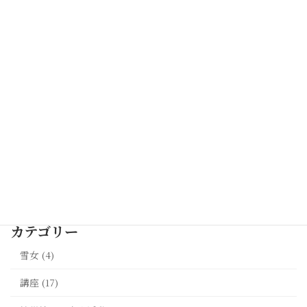
伴奏出演の終演のご報告｜波の会 スプリングコン
サート2026 日本歌曲を7名の歌い手とともに
2026年4月30日
【2026年7月18日開催】東日本大震災から15年 。
佐藤誠悦氏による語りと音楽でつなぐ『いのちを
守る』コンサート（宮城県加美町・バッハホー
ル）
2026年4月15日
最新記事一覧 >>
カテゴリー
雪女 (4)
講座 (17)