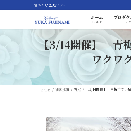
コ
ナ
雪おんな 聖地ツアー
ン
ビ
ホーム
プロダク
テ
ゲ
HOME
PR
ン
ー
ツ
シ
【3/14開催】 
へ
ョ
ス
ン
ワクワ
キ
に
ッ
移
プ
動
ホーム
活動報告
雪女
【3/14開催】 青梅市で