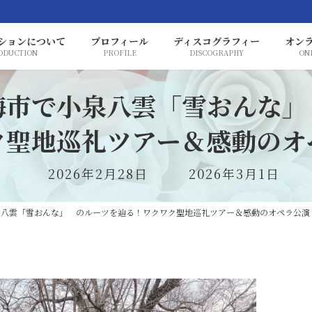
ションについて
プロフィール
ディスコグラフィー
オン
ODUCTION
PROFILE
DISCOGRAPHY
ON
青梅市で小泉八雲「雪おんな
ク聖地巡礼ツアー＆感動のオ
最
2026年2月28日
2026年3月1日
終
更
小泉八雲「雪おんな」 のルーツを辿る！ワクワク聖地巡礼ツアー＆感動のオペラ公演
新
日
時
: