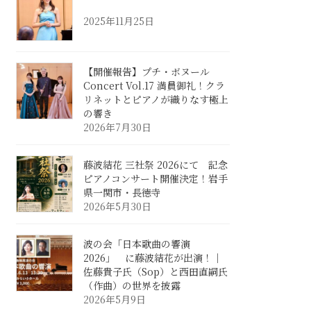
2025年11月25日
【開催報告】プチ・ボヌール
Concert Vol.17 満員御礼！クラ
リネットとピアノが織りなす極上
の響き
2026年7月30日
藤波結花 三社祭 2026にて 記念
ピアノコンサート開催決定！岩手
県一関市・長徳寺
2026年5月30日
波の会「日本歌曲の響演
2026」 に藤波結花が出演！｜
佐藤貴子氏（Sop）と西田直嗣氏
（作曲）の世界を披露
2026年5月9日