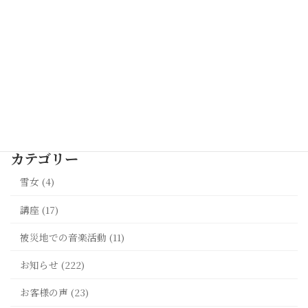
2026年5月9日
伴奏出演の終演のご報告｜波の会 スプリングコン
サート2026 日本歌曲を7名の歌い手とともに
2026年4月30日
最新記事一覧 >>
カテゴリー
雪女 (4)
講座 (17)
被災地での音楽活動 (11)
お知らせ (222)
お客様の声 (23)